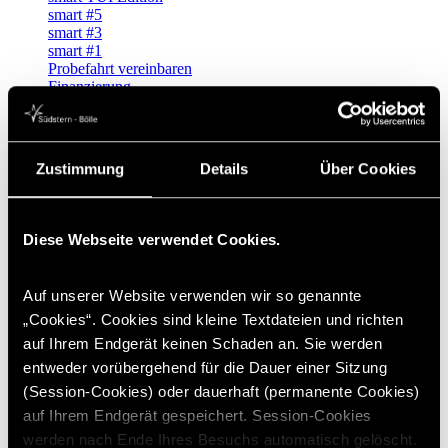
smart #5
smart #3
smart #1
Probefahrt vereinbaren
Finanzierung
ClassicPartner
MB Konfigurator
Transporter/Vans
Vollelektrische Transporter
Zustimmung
Details
Über Cookies
Der neue VLE
V-Klasse Sondermodell
Branchenlösung ab Werk
Mobilität für Hotel & Gastro
Diese Webseite verwendet Cookies.
Transporter
Probefahrt vereinbaren
Mobilitätsberatung
Auf unserer Website verwenden wir so genannte
Van Werkstattportal
„Cookies“. Cookies sind kleine Textdateien und richten
Der neue Sprinter & der neue Vito
MB Konfigurator
auf Ihrem Endgerät keinen Schaden an. Sie werden
VANalytics
entweder vorübergehend für die Dauer einer Sitzung
Ansprechpartner Transporter
(Session-Cookies) oder dauerhaft (permanente Cookies)
LKW
eActros 600
auf Ihrem Endgerät gespeichert. Session-Cookies
Mercedes Trucks
werden nach Ende Ihres Besuchs automatisch gelöscht.
Finanzierung