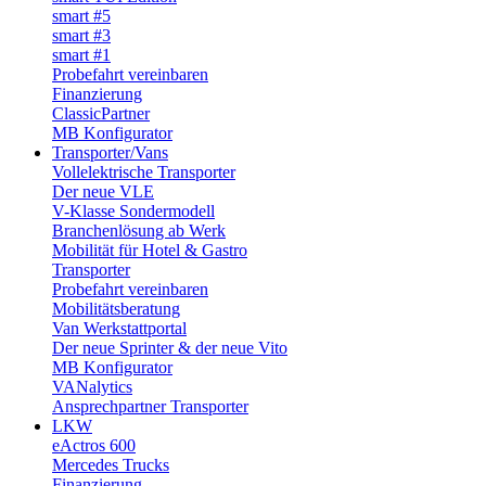
smart #5
smart #3
smart #1
Probefahrt vereinbaren
Finanzierung
ClassicPartner
MB Konfigurator
Transporter/Vans
Vollelektrische Transporter
Der neue VLE
V-Klasse Sondermodell
Branchenlösung ab Werk
Mobilität für Hotel & Gastro
Transporter
Probefahrt vereinbaren
Mobilitätsberatung
Van Werkstattportal
Der neue Sprinter & der neue Vito
MB Konfigurator
VANalytics
Ansprechpartner Transporter
LKW
eActros 600
Mercedes Trucks
Finanzierung