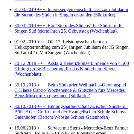
wir Sie vorab mit einem entsprechenden Hinweis über
31.03.2019 +++ Interessengemeinschaft lässt zum Jubiläum
einen Cookie-Banner.
die Sterne des Süden in Singen erstrahlen (Südkurier).
30.03.2019 +++ Ein "Stern des Südens" bei Südstern. IG
Sollten Sie uns bzgl. Ihrer Einwilligung kontaktieren,
Singen Süd feierte ihren 25. Geburtstag (Wochenblatt).
geben Sie Ihre Einwilligungs-ID und das Datum an, wenn
Sie uns bezüglich Ihrer Einwilligung kontaktieren. Ihre
01.02.2019 +++ Die 12. Leistungsschau hebt ab.
Helikopterrundflug zum 25-jährigen Jubiläum der IG Singen
Einwilligung trifft auf die folgenden Domains zu:
Süd am 4./5. Mai Singen. (Wochenblatt)
karriere.suedstern-boelle.de
20-12.2018 +++ Assfalg-Benefizkonzert: Spende von 4.500
€ bringt große Bescherung für das Kinderheim Singen
(Wochenblatt)
30.10.2018 +++ Beim Südkurier Weihnachts-Gewinnspiel
C-Klasse Cabrio-Wochenende & Gutschein fürs Mercedes-
Benz-Museum zu gewinnen (Südkurier)
30.10.2018 +++ Bildungspartnerschaft zwischen Südstern -
Bölle AG + Co KG und der Evangelischen Schule Schloss
Gaienhofen (Bericht Website Schloss Gaienhofen)
15.06.2018 +++ Service mit Stern - Mercedes-Benz Partner
Südstern - Bölle AG + Co KGin Konstanz erhält