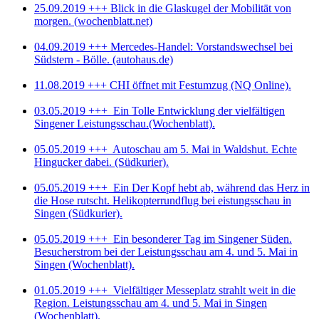
Sofern Cookies von Drittunternehmen oder zu
25.09.2019 +++ Blick in die Glaskugel der Mobilität von
morgen. (wochenblatt.net)
Analysezwecken eingesetzt werden, werden wir Sie
hierüber im Rahmen dieser Datenschutzerklärung
04.09.2019 +++ Mercedes-Handel: Vorstandswechsel bei
gesondert informieren und ggf. Ihre Einwilligung abfragen.
Südstern - Bölle. (autohaus.de)
Sie können Ihren Browser so einstellen, dass Sie über
11.08.2019 +++ CHI öffnet mit Festumzug (NQ Online).
das Setzen von Cookies vorab informiert werden und im
Einzelfall entscheiden können, ob Sie die Annahme von
03.05.2019 +++ Ein Tolle Entwicklung der vielfältigen
Singener Leistungsschau.(Wochenblatt).
Cookies für bestimmte Fälle oder generell ausschließen,
oder dass Cookies komplett verhindert werden. Dadurch
05.05.2019 +++ Autoschau am 5. Mai in Waldshut. Echte
kann die Funktionalität der Website eingeschränkt
Hingucker dabei. (Südkurier).
werden. Bitte informieren Sie sich im Benutzermenü
05.05.2019 +++ Ein Der Kopf hebt ab, während das Herz in
Ihres Webbrowsers oder auf der Website des Herstellers
die Hose rutscht. Helikopterrundflug bei eistungsschau in
Ihres Browsers darüber, wie Ihr Browserprogramm
Singen (Südkurier).
entsprechend eingestellt werden kann. Regelmäßig wird
05.05.2019 +++ Ein besonderer Tag im Singener Süden.
Ihnen in der Menüleiste Ihres Webbrowsers über die
Besucherstrom bei der Leistungsschau am 4. und 5. Mai in
Hilfe-Funktion angezeigt, wie Sie über das Setzen von
Singen (Wochenblatt).
Cookies informiert werden, oder Sie neue Cookies
01.05.2019 +++ Vielfältiger Messeplatz strahlt weit in die
abweisen und auch bereits erhaltene Cookies löschen
Region. Leistungsschau am 4. und 5. Mai in Singen
können. Über die Verwendung von Cookies informieren
(Wochenblatt).