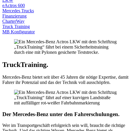
LKW
Cookies informiert werden, oder Sie neue Cookies
eActros 600
abweisen und auch bereits erhaltene Cookies löschen
Mercedes Trucks
können. Über die Verwendung von Cookies informieren
Finanzierung
CharterWay
wir Sie vorab mit einem entsprechenden Hinweis über
Truck Training
einen Cookie-Banner.
MB Konfigurator
Sollten Sie uns bzgl. Ihrer Einwilligung kontaktieren,
geben Sie Ihre Einwilligungs-ID und das Datum an, wenn
Sie uns bezüglich Ihrer Einwilligung kontaktieren. Ihre
TruckTraining.
Einwilligung trifft auf die folgenden Domains zu:
karriere.suedstern-boelle.de
Mercedes-Benz bietet seit über 45 Jahren die nötige Expertise, damit
Fahrer ihr Potenzial und das der Technik voll ausschöpfen.
Der Mercedes-Benz unter den Fahrerschulungen.
Wer im Transportgeschäft erfolgreich sein will, braucht die richtige
Technik. Und das richtige Wissen. Mercedes-Benz bietet als