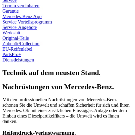
Service
einen Cookie-Banner.
Termin vereinbaren
Garantie
Sollten Sie uns bzgl. Ihrer Einwilligung kontaktieren,
Mercedes-Benz App
Service Vorteilsprogramm
geben Sie Ihre Einwilligungs-ID und das Datum an, wenn
Service-Angebote
Sie uns bezüglich Ihrer Einwilligung kontaktieren. Ihre
Werkstatt
Einwilligung trifft auf die folgenden Domains zu:
Original-Teile
Zubehör/Collection
karriere.suedstern-boelle.de
EU-Reifenlabel
PartsPro+
Dienstleistungen
Technik auf dem neusten Stand.
Nachrüstungen von Mercedes-Benz.
Mit den professionellen Nachrüstungen von Mercedes-Benz
schonen Sie die Umwelt und schaffen Sicherheit für sich und Ihren
Mercedes. Ob mit einer zusätzlichen Flüssiggas-Anlage oder dem
Einbau eines Dieselpartikelfilters – die Umwelt wird es Ihnen
danken.
Reifendruck-Verlustwarnung.