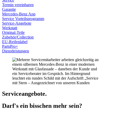
Service
Termin vereinbaren
Garantie
Sollten Sie uns bzgl. Ihrer Einwilligung kontaktieren,
Mercedes-Benz App
geben Sie Ihre Einwilligungs-ID und das Datum an, wenn
Service Vorteilsprogramm
Sie uns bezüglich Ihrer Einwilligung kontaktieren. Ihre
Service-Angebote
Werkstatt
Einwilligung trifft auf die folgenden Domains zu:
Original-Teile
karriere.suedstern-boelle.de
Zubehör/Collection
EU-Reifenlabel
PartsPro+
Dienstleistungen
Serviceangebote.
Darf's ein bisschen mehr sein?