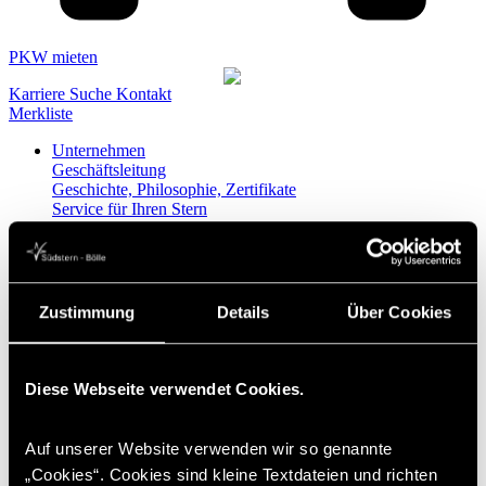
PKW mieten
Karriere
Suche
Kontakt
Merkliste
Unternehmen
Geschäftsleitung
Geschichte, Philosophie, Zertifikate
Service für Ihren Stern
Qualitätsmanagement
Karriere
Presse
Sponsoring, Partner
Spenden
Zustimmung
Details
Über Cookies
PKW
Mercedes-Benz
AMG Modellübersicht
AMG Performance Center
Diese Webseite verwendet Cookies.
Plug-in-Hybride
Ansprechpartner Neuwagen PKW
Mobilitätsberatung
Auf unserer Website verwenden wir so genannte
smart
„Cookies“. Cookies sind kleine Textdateien und richten
smart TUI Edition