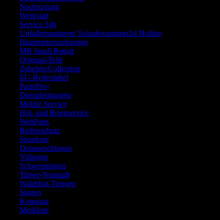
Nachrüstung
Werkstatt
Service 24h
Unfallreparaturen/ Schadenspartner24 Hotline
Hauptuntersuchungen
MB Small Repair
Original-Teile
Zubehör/Collection
EU-Reifenlabel
PartsPro+
Dienstleistungen
Mobile Service
Hol- und Bringservice
WebParts
Reifenschutz
Standorte
Donaueschingen
Villingen
Schwenningen
Titisee-Neustadt
Waldshut-Tiengen
Singen
Konstanz
Merkliste