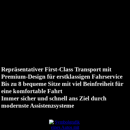
Gespräch statt Geräusch. Mit flexiblen Sitzreihen
und Assistenz, die mitdenkt, werden Hotel-,
Airport- und Event-Shuttles planbar und pünktlich.
Erleben Sie die Mercedes-Benz V-Klasse – der
repräsentative Premium-Van, der sich durch
First-
Class-Komfort, variable Sitzkonfigurationen
und modernste Fahrassistenz
auszeichnet.
Repräsentativer First-Class Transport mit
Premium-Design für erstklassigen Fahrservice
Bis zu 8 bequeme Sitze mit viel Beinfreiheit für
eine komfortable Fahrt
Immer sicher und schnell ans Ziel durch
modernste Assistenzsysteme