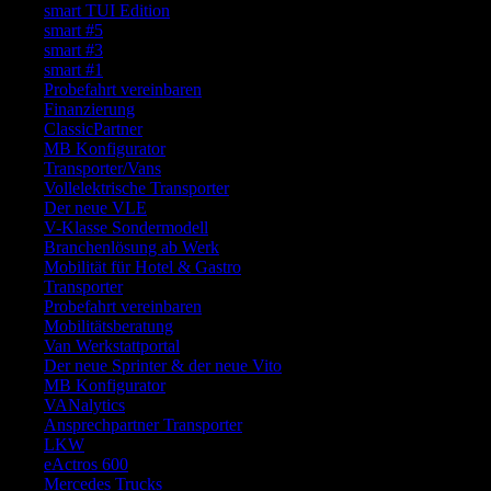
smart TUI Edition
smart #5
smart #3
smart #1
Probefahrt vereinbaren
Finanzierung
ClassicPartner
MB Konfigurator
Transporter/Vans
Vollelektrische Transporter
Der neue VLE
V-Klasse Sondermodell
Branchenlösung ab Werk
Mobilität für Hotel & Gastro
Transporter
Probefahrt vereinbaren
Mobilitätsberatung
Van Werkstattportal
Der neue Sprinter & der neue Vito
MB Konfigurator
VANalytics
Ansprechpartner Transporter
LKW
eActros 600
Mercedes Trucks