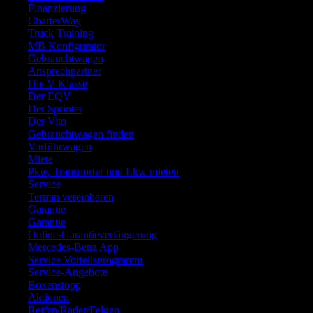
Finanzierung
CharterWay
Truck Training
MB Konfigurator
Gebrauchtwagen
Ansprechpartner
Die V-Klasse
Der EQV
Der Sprinter
Der Vito
Gebrauchtwagen finden
Vorführwagen
Miete
Pkw, Transporter und Lkw mieten
Service
Termin vereinbaren
Garantie
Garantie
Online-Garantieverlängerung
Mercedes-Benz App
Service Vorteilsprogramm
Service-Angebote
Boxenstopp
Aktionen
Reifen/Räder/Felgen