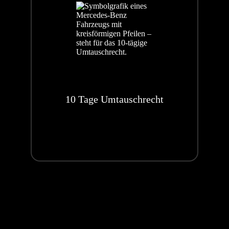
das Setzen von Cookies vorab informiert werden und im
Einzelfall entscheiden können, ob Sie die Annahme von
Cookies für bestimmte Fälle oder generell ausschließen,
oder dass Cookies komplett verhindert werden. Dadurch
kann die Funktionalität der Website eingeschränkt
werden. Bitte informieren Sie sich im Benutzermenü
Ihres Webbrowsers oder auf der Website des Herstellers
Ihres Browsers darüber, wie Ihr Browserprogramm
10 Tage Umtauschrecht
entsprechend eingestellt werden kann. Regelmäßig wird
Ihnen in der Menüleiste Ihres Webbrowsers über die
Hilfe-Funktion angezeigt, wie Sie über das Setzen von
Cookies informiert werden, oder Sie neue Cookies
abweisen und auch bereits erhaltene Cookies löschen
können. Über die Verwendung von Cookies informieren
wir Sie vorab mit einem entsprechenden Hinweis über
einen Cookie-Banner.
Sollten Sie uns bzgl. Ihrer Einwilligung kontaktieren,
geben Sie Ihre Einwilligungs-ID und das Datum an, wenn