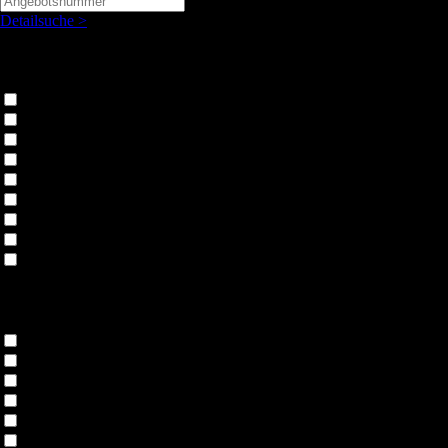
Detailsuche >
Außenfarbe
Blau
Gelb
Gold
Grau
Grün
Rot
Schwarz
Silber
Weiß
Ausstattung
Standheizung
Navigationssystem
Sitzheizung
Sitzbelüftung
Touchscreen
Volldigitales Kombiinstrument