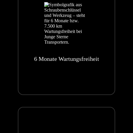
erwünschter Funktionen (funktionale Cookies) oder zur
Optimierung der Website (z.B. Cookies zur
Publikumsmessung) erforderlich sind, werden auf
Grundlage von Art. 6 Abs. 1 lit. f) DSGVO gespeichert,
sofern keine andere Rechtsgrundlage angegeben wird.
Der Websitebetreiber hat ein berechtigtes Interesse an
der Speicherung von Cookies zur technisch fehlerfreien
und optimierten Bereitstellung seiner Dienste. Sofern eine
6 Monate Wartungsfreiheit
Einwilligung zur Speicherung von Cookies abgefragt
wurde, erfolgt die Speicherung der betreffenden Cookies
ausschließlich auf Grundlage dieser Einwilligung (Art. 6
Abs. 1 lit. a) DSGVO und § 25 Abs. 1 TTDSG); die
Einwilligung ist jederzeit widerrufbar.
Sofern Cookies von Drittunternehmen oder zu
Analysezwecken eingesetzt werden, werden wir Sie
hierüber im Rahmen dieser Datenschutzerklärung
gesondert informieren und ggf. Ihre Einwilligung abfragen.
Sie können Ihren Browser so einstellen, dass Sie über