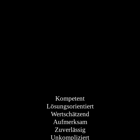
EUR 439,00
Gesamtfinanzierungsrate ²
Wir stehen persönlich
beratend an Ihrer Seite:
Kompetent
Lösungsorientiert
Wertschätzend
Aufmerksam
Zuverlässig
Unkompliziert