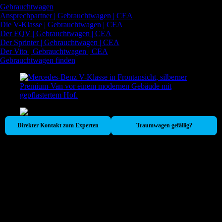
Gebrauchtwagen
Ansprechpartner | Gebrauchtwagen | CEA
Die V-Klasse | Gebrauchtwagen | CEA
Der EQV | Gebrauchtwagen | CEA
Der Sprinter | Gebrauchtwagen | CEA
Der Vito | Gebrauchtwagen | CEA
Gebrauchtwagen finden
Direkter Kontakt zum Experten
Traumwagen gefällig?
Die V-Klasse
Ihr mobiler VIP-Lounge-Service:
bequemer
Einstieg, erstklassige Sitze, ruhige Kabine
–