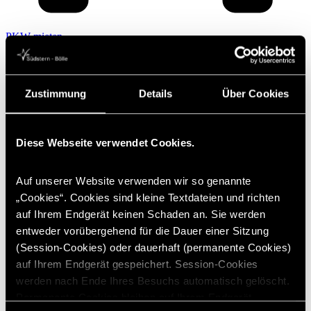
PKW mieten
Karriere
Suche
Kontakt
Merkliste
Zustimmung
Details
Über Cookies
Unternehmen
Geschäftsleitung
Geschichte, Philosophie, Zertifikate
Service für Ihren Stern
Diese Webseite verwendet Cookies.
Qualitätsmanagement
Karriere
Presse
Auf unserer Website verwenden wir so genannte
Sponsoring, Partner
Spenden
„Cookies“. Cookies sind kleine Textdateien und richten
PKW
auf Ihrem Endgerät keinen Schaden an. Sie werden
Mercedes-Benz
entweder vorübergehend für die Dauer einer Sitzung
AMG Modellübersicht
AMG Performance Center
(Session-Cookies) oder dauerhaft (permanente Cookies)
Plug-in-Hybride
auf Ihrem Endgerät gespeichert. Session-Cookies
Ansprechpartner Neuwagen PKW
werden nach Ende Ihres Besuchs automatisch gelöscht.
Mobilitätsberatung
smart
Permanente Cookies bleiben auf Ihrem Endgerät
smart TUI Edition