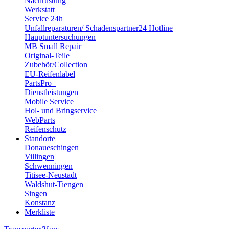
Nachrüstung
Werkstatt
kann die Funktionalität der Website eingeschränkt
Service 24h
werden. Bitte informieren Sie sich im Benutzermenü
Unfallreparaturen/ Schadenspartner24 Hotline
Ihres Webbrowsers oder auf der Website des Herstellers
Hauptuntersuchungen
MB Small Repair
Ihres Browsers darüber, wie Ihr Browserprogramm
Original-Teile
entsprechend eingestellt werden kann. Regelmäßig wird
Zubehör/Collection
Ihnen in der Menüleiste Ihres Webbrowsers über die
EU-Reifenlabel
PartsPro+
Hilfe-Funktion angezeigt, wie Sie über das Setzen von
Dienstleistungen
Cookies informiert werden, oder Sie neue Cookies
Mobile Service
abweisen und auch bereits erhaltene Cookies löschen
Hol- und Bringservice
WebParts
können. Über die Verwendung von Cookies informieren
Reifenschutz
wir Sie vorab mit einem entsprechenden Hinweis über
Standorte
einen Cookie-Banner.
Donaueschingen
Villingen
Schwenningen
Sollten Sie uns bzgl. Ihrer Einwilligung kontaktieren,
Titisee-Neustadt
geben Sie Ihre Einwilligungs-ID und das Datum an, wenn
Waldshut-Tiengen
Singen
Sie uns bezüglich Ihrer Einwilligung kontaktieren. Ihre
Konstanz
Einwilligung trifft auf die folgenden Domains zu:
Merkliste
karriere.suedstern-boelle.de