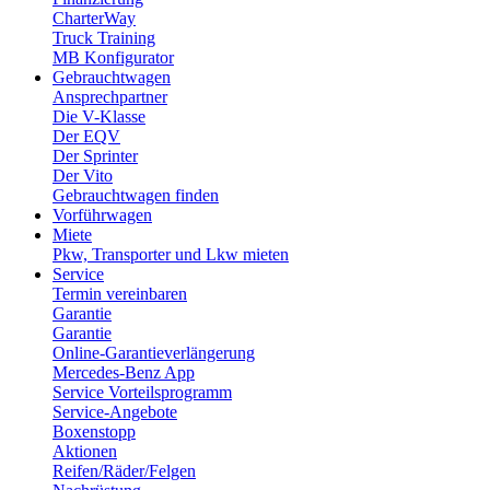
sofern keine andere Rechtsgrundlage angegeben wird.
CharterWay
Truck Training
Der Websitebetreiber hat ein berechtigtes Interesse an
MB Konfigurator
der Speicherung von Cookies zur technisch fehlerfreien
Gebrauchtwagen
und optimierten Bereitstellung seiner Dienste. Sofern eine
Ansprechpartner
Die V-Klasse
Einwilligung zur Speicherung von Cookies abgefragt
Der EQV
wurde, erfolgt die Speicherung der betreffenden Cookies
Der Sprinter
ausschließlich auf Grundlage dieser Einwilligung (Art. 6
Der Vito
Gebrauchtwagen finden
Abs. 1 lit. a) DSGVO und § 25 Abs. 1 TTDSG); die
Vorführwagen
Einwilligung ist jederzeit widerrufbar.
Miete
Pkw, Transporter und Lkw mieten
Service
Sofern Cookies von Drittunternehmen oder zu
Termin vereinbaren
Analysezwecken eingesetzt werden, werden wir Sie
Garantie
hierüber im Rahmen dieser Datenschutzerklärung
Garantie
Online-Garantieverlängerung
gesondert informieren und ggf. Ihre Einwilligung abfragen.
Mercedes-Benz App
Sie können Ihren Browser so einstellen, dass Sie über
Service Vorteilsprogramm
das Setzen von Cookies vorab informiert werden und im
Service-Angebote
Boxenstopp
Einzelfall entscheiden können, ob Sie die Annahme von
Aktionen
Cookies für bestimmte Fälle oder generell ausschließen,
Reifen/Räder/Felgen
oder dass Cookies komplett verhindert werden. Dadurch