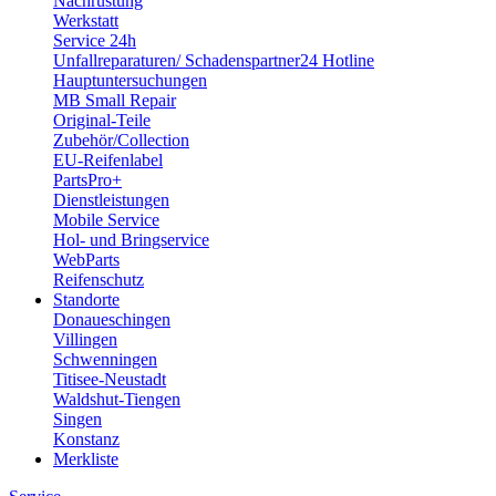
Nachrüstung
hierüber im Rahmen dieser Datenschutzerklärung
Werkstatt
gesondert informieren und ggf. Ihre Einwilligung abfragen.
Service 24h
Sie können Ihren Browser so einstellen, dass Sie über
Unfallreparaturen/ Schadenspartner24 Hotline
Hauptuntersuchungen
das Setzen von Cookies vorab informiert werden und im
MB Small Repair
Einzelfall entscheiden können, ob Sie die Annahme von
Original-Teile
Cookies für bestimmte Fälle oder generell ausschließen,
Zubehör/Collection
EU-Reifenlabel
oder dass Cookies komplett verhindert werden. Dadurch
PartsPro+
kann die Funktionalität der Website eingeschränkt
Dienstleistungen
werden. Bitte informieren Sie sich im Benutzermenü
Mobile Service
Hol- und Bringservice
Ihres Webbrowsers oder auf der Website des Herstellers
WebParts
Ihres Browsers darüber, wie Ihr Browserprogramm
Reifenschutz
entsprechend eingestellt werden kann. Regelmäßig wird
Standorte
Donaueschingen
Ihnen in der Menüleiste Ihres Webbrowsers über die
Villingen
Hilfe-Funktion angezeigt, wie Sie über das Setzen von
Schwenningen
Cookies informiert werden, oder Sie neue Cookies
Titisee-Neustadt
Waldshut-Tiengen
abweisen und auch bereits erhaltene Cookies löschen
Singen
können. Über die Verwendung von Cookies informieren
Konstanz
wir Sie vorab mit einem entsprechenden Hinweis über
Merkliste
einen Cookie-Banner.