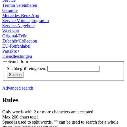
Service
Termin vereinbaren
Sollten Sie uns bzgl. Ihrer Einwilligung kontaktieren,
Garantie
Mercedes-Benz App
geben Sie Ihre Einwilligungs-ID und das Datum an, wenn
Service Vorteilsprogramm
Sie uns bezüglich Ihrer Einwilligung kontaktieren. Ihre
Service-Angebote
Einwilligung trifft auf die folgenden Domains zu:
Werkstatt
Original-Teile
karriere.suedstern-boelle.de
Zubehör/Collection
EU-Reifenlabel
PartsPro+
Dienstleistungen
Search form
Suchbegriff eingeben:
Advanced search
Rules
Only words with 2 or more characters are accepted
Max 200 chars total
Space is used to split words, "" can be used to search for a whole