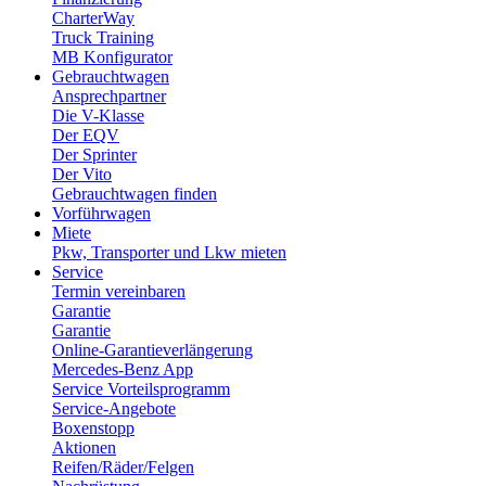
CharterWay
elektronischen Kommunikationsvorgangs (notwendige
Truck Training
Cookies) oder zur Bereitstellung bestimmter, von Ihnen
MB Konfigurator
erwünschter Funktionen (funktionale Cookies) oder zur
Gebrauchtwagen
Ansprechpartner
Optimierung der Website (z.B. Cookies zur
Die V-Klasse
Publikumsmessung) erforderlich sind, werden auf
Der EQV
Grundlage von Art. 6 Abs. 1 lit. f) DSGVO gespeichert,
Der Sprinter
Der Vito
sofern keine andere Rechtsgrundlage angegeben wird.
Gebrauchtwagen finden
Der Websitebetreiber hat ein berechtigtes Interesse an
Vorführwagen
der Speicherung von Cookies zur technisch fehlerfreien
Miete
Pkw, Transporter und Lkw mieten
und optimierten Bereitstellung seiner Dienste. Sofern eine
Service
Einwilligung zur Speicherung von Cookies abgefragt
Termin vereinbaren
wurde, erfolgt die Speicherung der betreffenden Cookies
Garantie
Garantie
ausschließlich auf Grundlage dieser Einwilligung (Art. 6
Online-Garantieverlängerung
Abs. 1 lit. a) DSGVO und § 25 Abs. 1 TTDSG); die
Mercedes-Benz App
Einwilligung ist jederzeit widerrufbar.
Service Vorteilsprogramm
Service-Angebote
Boxenstopp
Sofern Cookies von Drittunternehmen oder zu
Aktionen
Analysezwecken eingesetzt werden, werden wir Sie
Reifen/Räder/Felgen