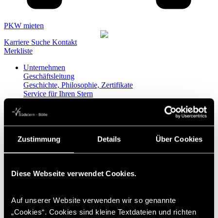
PKW mieten
Karriere
Suche
Kontakt
Merkliste
Unternehmen
Geschäftsleitung
Geschichte, Philosophie, Zertifikate
Service für Ihren Stern
Qualitätsmanagement
Karriere
Presse
Sponsoring, Partner
Spenden
Zustimmung
Details
Über Cookies
PKW
Mercedes-Benz
AMG Modellübersicht
AMG Performance Center
Diese Webseite verwendet Cookies.
Plug-in-Hybride
Ansprechpartner Neuwagen PKW
Mobilitätsberatung
Auf unserer Website verwenden wir so genannte
smart
„Cookies“. Cookies sind kleine Textdateien und richten
smart TUI Edition