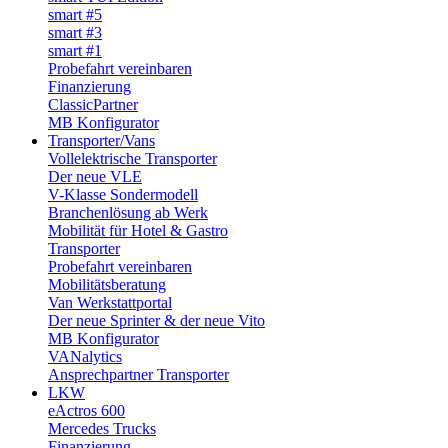
smart #5
smart #3
smart #1
Probefahrt vereinbaren
Finanzierung
ClassicPartner
MB Konfigurator
Transporter/Vans
Vollelektrische Transporter
Der neue VLE
V-Klasse Sondermodell
Branchenlösung ab Werk
Mobilität für Hotel & Gastro
Transporter
Probefahrt vereinbaren
Mobilitätsberatung
Van Werkstattportal
Der neue Sprinter & der neue Vito
MB Konfigurator
VANalytics
Ansprechpartner Transporter
LKW
eActros 600
Mercedes Trucks
Finanzierung