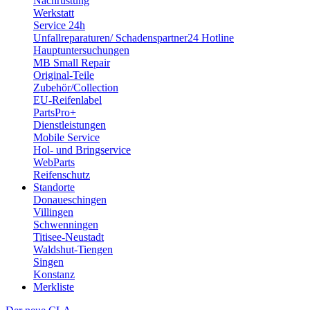
Nachrüstung
Werkstatt
Service 24h
Unfallreparaturen/ Schadenspartner24 Hotline
Hauptuntersuchungen
MB Small Repair
Original-Teile
Zubehör/Collection
EU-Reifenlabel
PartsPro+
Dienstleistungen
Mobile Service
Hol- und Bringservice
WebParts
Reifenschutz
Standorte
Donaueschingen
Villingen
Schwenningen
Titisee-Neustadt
Waldshut-Tiengen
Singen
Konstanz
Merkliste