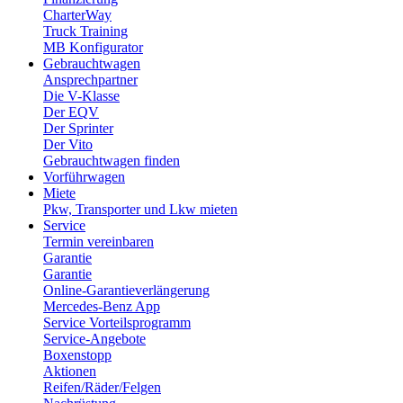
CharterWay
Truck Training
MB Konfigurator
Gebrauchtwagen
Ansprechpartner
Die V-Klasse
Der EQV
Der Sprinter
Der Vito
Gebrauchtwagen finden
Vorführwagen
Miete
Pkw, Transporter und Lkw mieten
Service
Termin vereinbaren
Garantie
Garantie
Online-Garantieverlängerung
Mercedes-Benz App
Service Vorteilsprogramm
Service-Angebote
Boxenstopp
Aktionen
Reifen/Räder/Felgen