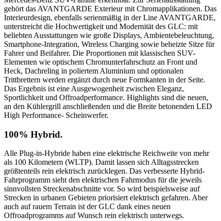
gehört das AVANTGARDE Exterieur mit Chromapplikationen. Das
Interieurdesign, ebenfalls serienmäßig in der Line AVANTGARDE,
unterstreicht die Hochwertigkeit und Modernität des GLC: mit
beliebten Ausstattungen wie große Displays, Ambientebeleuchtung,
Smartphone-Integration, Wireless Charging sowie beheizte Sitze für
Fahrer und Beifahrer. Die Proportionen mit klassischen SUV-
Elementen wie optischem Chromunterfahrschutz an Front und
Heck, Dachreling in poliertem Aluminium und optionalen
Trittbrettern werden ergänzt durch neue Formkanten in der Seite.
Das Ergebnis ist eine Ausgewogenheit zwischen Eleganz,
Sportlichkeit und Offroadperformance. Highlights sind die neuen,
an den Kühlergrill anschließenden und die Breite betonenden LED
High Performance- Scheinwerfer.
100% Hybrid.
Alle Plug-in-Hybride haben eine elektrische Reichweite von mehr
als 100 Kilometern (WLTP). Damit lassen sich Alltagsstrecken
größtenteils rein elektrisch zurücklegen. Das verbesserte Hybrid-
Fahrprogramm sieht den elektrischen Fahrmodus für die jeweils
sinnvollsten Streckenabschnitte vor. So wird beispielsweise auf
Strecken in urbanen Gebieten priorisiert elektrisch gefahren. Aber
auch auf rauem Terrain ist der GLC dank eines neuen
Offroadprogramms auf Wunsch rein elektrisch unterwegs.