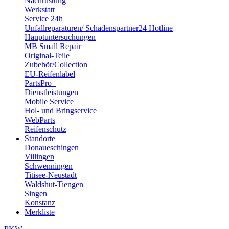
Nachrüstung
wurde, erfolgt die Speicherung der betreffenden Cookies
Werkstatt
Service 24h
ausschließlich auf Grundlage dieser Einwilligung (Art. 6
Unfallreparaturen/ Schadenspartner24 Hotline
Abs. 1 lit. a) DSGVO und § 25 Abs. 1 TTDSG); die
Hauptuntersuchungen
Einwilligung ist jederzeit widerrufbar.
MB Small Repair
Original-Teile
Zubehör/Collection
Sofern Cookies von Drittunternehmen oder zu
EU-Reifenlabel
Analysezwecken eingesetzt werden, werden wir Sie
PartsPro+
Dienstleistungen
hierüber im Rahmen dieser Datenschutzerklärung
Mobile Service
gesondert informieren und ggf. Ihre Einwilligung abfragen.
Hol- und Bringservice
Sie können Ihren Browser so einstellen, dass Sie über
WebParts
Reifenschutz
das Setzen von Cookies vorab informiert werden und im
Standorte
Einzelfall entscheiden können, ob Sie die Annahme von
Donaueschingen
Cookies für bestimmte Fälle oder generell ausschließen,
Villingen
Schwenningen
oder dass Cookies komplett verhindert werden. Dadurch
Titisee-Neustadt
kann die Funktionalität der Website eingeschränkt
Waldshut-Tiengen
werden. Bitte informieren Sie sich im Benutzermenü
Singen
Konstanz
Ihres Webbrowsers oder auf der Website des Herstellers
Merkliste
Ihres Browsers darüber, wie Ihr Browserprogramm