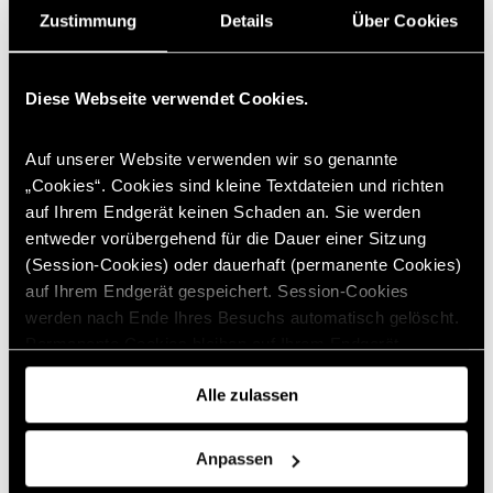
smart #5
Zustimmung
Details
Über Cookies
smart #3
smart #1
Probefahrt vereinbaren
Finanzierung
Diese Webseite verwendet Cookies.
ClassicPartner
MB Konfigurator
Transporter/Vans
Auf unserer Website verwenden wir so genannte
Vollelektrische Transporter
„Cookies“. Cookies sind kleine Textdateien und richten
Der neue VLE
auf Ihrem Endgerät keinen Schaden an. Sie werden
V-Klasse Sondermodell
Branchenlösung ab Werk
entweder vorübergehend für die Dauer einer Sitzung
Mobilität für Hotel & Gastro
(Session-Cookies) oder dauerhaft (permanente Cookies)
Transporter
auf Ihrem Endgerät gespeichert. Session-Cookies
Probefahrt vereinbaren
Mobilitätsberatung
werden nach Ende Ihres Besuchs automatisch gelöscht.
Van Werkstattportal
Permanente Cookies bleiben auf Ihrem Endgerät
Der neue Sprinter & der neue Vito
gespeichert, bis Sie diese selbst löschen oder eine
MB Konfigurator
VANalytics
Alle zulassen
automatische Löschung durch Ihren Webbrowser erfolgt.
Ansprechpartner Transporter
LKW
Teilweise können auch Cookies von Drittunternehmen auf
eActros 600
Anpassen
Mercedes Trucks
Ihrem Endgerät gespeichert werden, wenn Sie unsere
Finanzierung